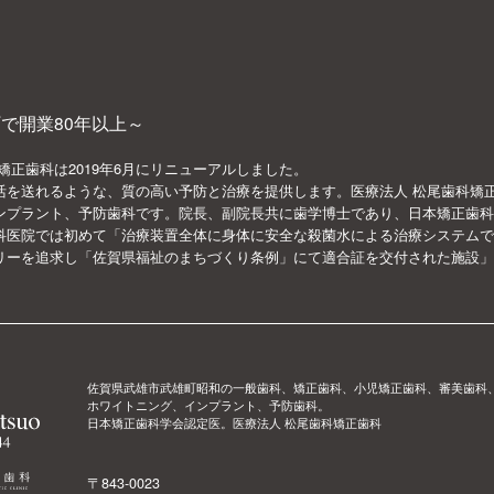
で開業80年以上～
矯正歯科は2019年6月にリニューアルしました。
活を送れるような、質の高い予防と治療を提供します。医療法人 松尾歯科矯
ンプラント、予防歯科です。院長、副院長共に歯学博士であり、日本矯正歯科
科医院では初めて「治療装置全体に身体に安全な殺菌水による治療システムで
リーを追求し「佐賀県福祉のまちづくり条例」にて適合証を交付された施設」
佐賀県武雄市武雄町昭和の一般歯科、矯正歯科、小児矯正歯科、審美歯科
ホワイトニング、インプラント、予防歯科。
日本矯正歯科学会認定医。医療法人 松尾歯科矯正歯科
〒843-0023