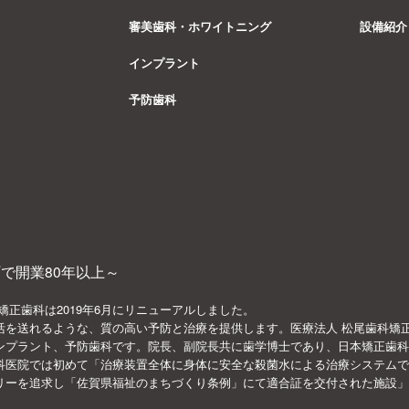
審美歯科・ホワイトニング
設備紹介
インプラント
予防歯科
で開業80年以上～
矯正歯科は2019年6月にリニューアルしました。
活を送れるような、質の高い予防と治療を提供します。医療法人 松尾歯科矯
ンプラント、予防歯科です。院長、副院長共に歯学博士であり、日本矯正歯科
科医院では初めて「治療装置全体に身体に安全な殺菌水による治療システムで
リーを追求し「佐賀県福祉のまちづくり条例」にて適合証を交付された施設」