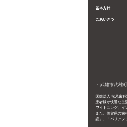
基本方針
ごあいさつ
～武雄市武雄町
医療法人 松尾歯科
患者様が快適な生
ワイトニング、イ
また、佐賀県の歯
設」、「バリアフ