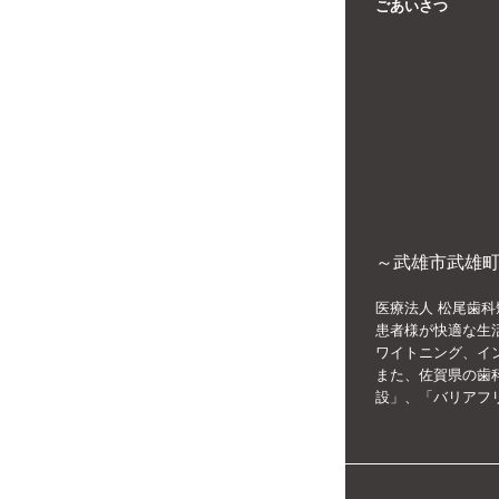
ごあいさつ
～武雄市武雄町
医療法人 松尾歯科
患者様が快適な生
ワイトニング、イ
また、佐賀県の歯
設」、「バリアフ