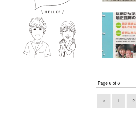
Page 6 of 6
＜
1
2