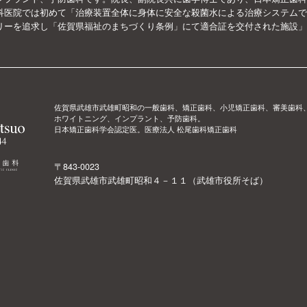
科医院では初めて「治療装置全体に身体に安全な殺菌水による治療システムで
リーを追求し「佐賀県福祉のまちづくり条例」にて適合証を交付された施設」
佐賀県武雄市武雄町昭和の一般歯科、矯正歯科、小児矯正歯科、審美歯科
ホワイトニング、インプラント、予防歯科。
日本矯正歯科学会認定医。医療法人 松尾歯科矯正歯科
〒843-0023
佐賀県武雄市武雄町昭和４－１１（武雄市役所そば）