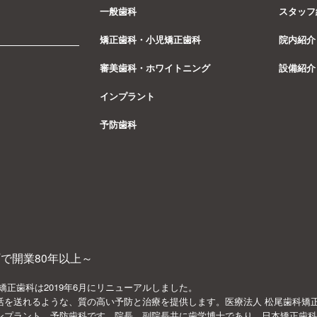
一般歯科
スタッフ
矯正歯科・小児矯正歯科
院内紹介
審美歯科・ホワイトニング
設備紹介
インプラント
予防歯科
で開業80年以上～
矯正歯科は2019年6月にリニューアルしました。
活を送れるような、質の高い予防と治療を提供します。医療法人 松尾歯科矯
ンプラント、予防歯科です。院長、副院長共に歯学博士であり、日本矯正歯科