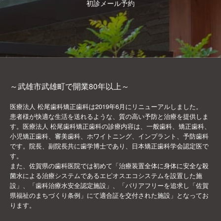
初診メール予約
～武雄市武雄町で開業80年以上～
医療法人 松尾歯科矯正歯科は2019年6月にリニューアルしました。
患者様が快適な生活を送れるような、質の高い予防と治療を提供しま
す。医療法人 松尾歯科矯正歯科の診療内容は、一般歯科、矯正歯科、
小児矯正歯科、審美歯科、ホワイトニング、インプラント、予防歯科
です。院長、副院長共に歯学博士であり、日本矯正歯科学会認定医で
す。
また、佐賀県の歯科医院では初めて「治療装置全体に身体に安全な殺
菌水による治療システムであるエピオスエコシステムを設置した施
設」、「歯科治療水安全認定施設」、「バリアフリーを追求し「佐賀
県福祉のまちづくり条例」にて適合証を交付された施設」となってお
ります。