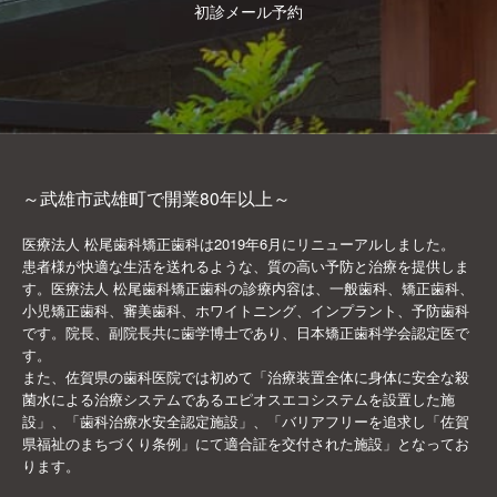
初診メール予約
～武雄市武雄町で開業80年以上～
医療法人 松尾歯科矯正歯科は2019年6月にリニューアルしました。
患者様が快適な生活を送れるような、質の高い予防と治療を提供しま
す。医療法人 松尾歯科矯正歯科の診療内容は、一般歯科、矯正歯科、
小児矯正歯科、審美歯科、ホワイトニング、インプラント、予防歯科
です。院長、副院長共に歯学博士であり、日本矯正歯科学会認定医で
す。
また、佐賀県の歯科医院では初めて「治療装置全体に身体に安全な殺
菌水による治療システムであるエピオスエコシステムを設置した施
設」、「歯科治療水安全認定施設」、「バリアフリーを追求し「佐賀
県福祉のまちづくり条例」にて適合証を交付された施設」となってお
ります。